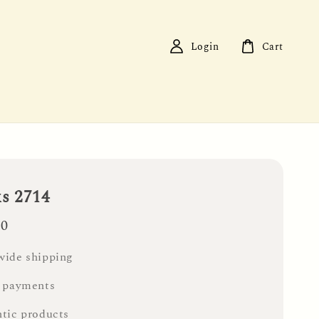
Login
Cart
ks 2714
00
ide shipping
 payments
tic products