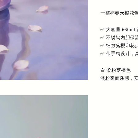
一整杯春天樱花色
✅ 大容量 660ml
✅ 不锈钢内胆保
✅ 细致落樱印花
✅ 带手柄设计，
🌸 柔粉落樱色
淡粉雾面质感，安