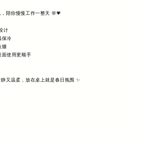
，陪你慢慢工作一整天 🌸💗
 设计
温保冷
点缀
桌面使用更顺手
静又温柔，放在桌上就是春日氛围 ✨