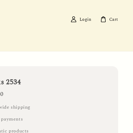
Login
Cart
ks 2534
00
ide shipping
 payments
tic products