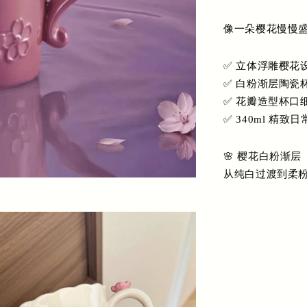
像一朵樱花慢慢盛开
✅ 立体浮雕樱花
✅ 白粉渐层陶瓷
✅ 花瓣造型杯口
✅ 340ml 精致
🌸 樱花白粉渐层
从纯白过渡到柔粉