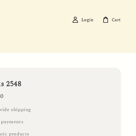
Login
Cart
ks 2548
00
ide shipping
 payments
tic products