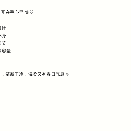
在手心里 🌸🤍
设计
杯身
细节
日常容量
，清新干净，温柔又有春日气息 ✨