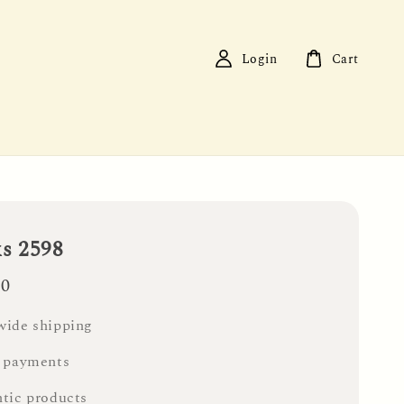
Login
Cart
ks 2598
00
ide shipping
 payments
tic products