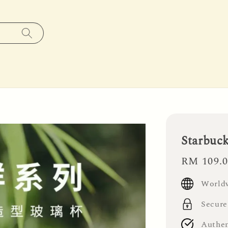
Starbuc
Regular
RM 109.
price
Worldw
Secure
Authen